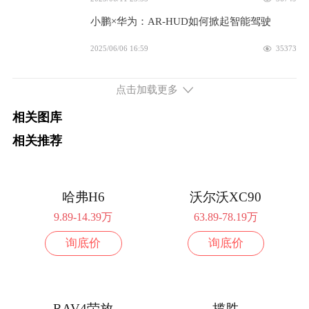
配置
询底价
小鹏×华为：AR-HUD如何掀起智能驾驶
2025款 702 超长续航Ultra
22.58万
2025/06/06 16:59
35373
配置
询底价
点击加载更多
相关图库
相关推荐
哈弗H6
沃尔沃XC90
9.89-14.39万
63.89-78.19万
询底价
询底价
RAV4荣放
揽胜