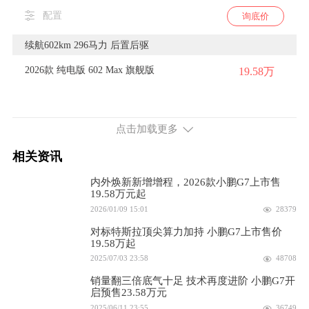
配置
询底价
续航602km 296马力 后置后驱
2026款 纯电版 602 Max 旗舰版
19.58万
配置
询底价
点击加载更多
2025款 602 长续航Max
19.58万
相关资讯
配置
询底价
内外焕新新增增程，2026款小鹏G7上市售
续航702km 296马力 后置后驱
19.58万元起
2026/01/09 15:01
28379
2026款 纯电版 702 Max 旗舰版
20.58万
对标特斯拉顶尖算力加持 小鹏G7上市售价
19.58万起
配置
询底价
2025/07/03 23:58
48708
2025款 702 超长续航Max
20.58万
销量翻三倍底气十足 技术再度进阶 小鹏G7开
启预售23.58万元
2025/06/11 23:55
36749