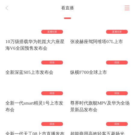
看直播
直播结束
直播结束
10万级搭载华为乾崑大六座星
张凌赫座驾阿维塔07L上市
海V6全国预售发布会
回放
回放
全新深蓝S05上市发布会
纵横F700全球上市
回放
回放
全新一代smart精灵1号上市发
尊界时代旗舰MPV及华为全场
布会
景新品发布会
回放
回放
全新一代天工08上市直播发布
超能商用高效轻客五菱扬光