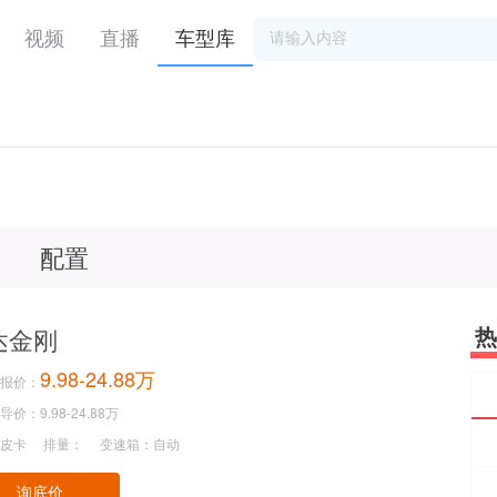
视频
直播
车型库
配置
热
达金刚
9.98-24.88万
报价：
价：9.98-24.88万
皮卡
排量：
变速箱：自动
询底价