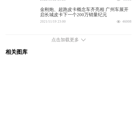
配置
询底价
金刚炮、超跑皮卡概念车齐亮相 广州车展开
启长城皮卡下一个200万销量纪元
2026款 2.0T 手动两驱平箱创业型 柴油
9.88万
2021/11/19 23:00
46008
2021广州车展：实拍长城金刚炮， 首次亮
配置
询底价
相，更加时尚
点击加载更多
2021/11/19 19:00
52472
2026款 2.0T 手动两驱长箱精英型 柴油
10.28万
相关图库
配置
询底价
2026款 2.0T 手动两驱平箱精英型 柴油
10.38万
配置
询底价
2024款 2.0T 手动两驱标箱创业型 柴油
9.68万
配置
询底价
2024款 2.0T 手动两驱长箱创业型 柴油
9.78万