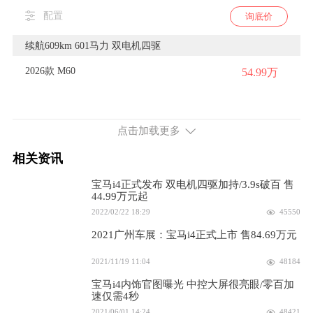
配置
询底价
续航609km 601马力 双电机四驱
2026款 M60
54.99万
配置
询底价
点击加载更多
2026款 改款 M60
44.80万
相关资讯
配置
询底价
宝马i4正式发布 双电机四驱加持/3.9s破百 售
续航633km 340马力 后置后驱
44.99万元起
2022/02/22 18:29
45550
2026款 eDrive40
38.80万
2021广州车展：宝马i4正式上市 售84.69万元
配置
询底价
2021/11/19 11:04
48184
2025款 eDrive40
46.99万
宝马i4内饰官图曝光 中控大屏很亮眼/零百加
速仅需4秒
2021/06/01 14:24
48421