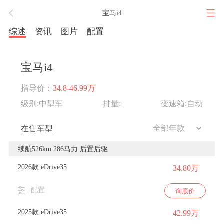
宝马i4
综述
资讯
图片
配置
宝马i4
指导价：
34.8-46.99万
级别:中型车
排量:
变速箱:自动
在售车型
续航526km 286马力 后置后驱
2026款 eDrive35
34.80万
配置
询底价
2025款 eDrive35
42.99万