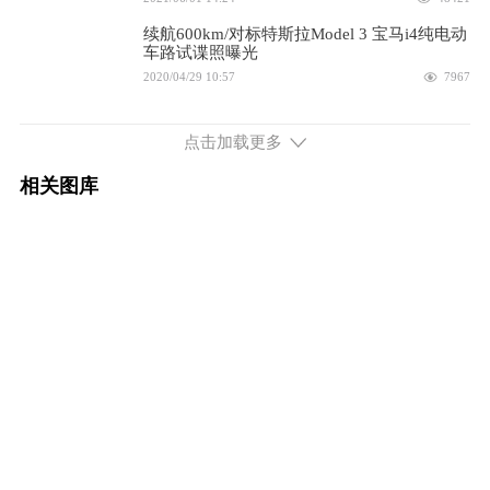
配置
询底价
续航600km/对标特斯拉Model 3 宝马i4纯电动
续航511km 286马力 后置后驱
车路试谍照曝光
2020/04/29 10:57
7967
2023款 eDrive35
42.99万
宝马i4正式亮相，“云直播”更直观更清晰看车
展
配置
点击加载更多
询底价
2020/03/03 16:36
8516
相关图库
续航625km 340马力 后置后驱
宝马i4将于法兰克福车展亮相，对标特斯拉
Model 3
2023款 eDrive40
46.99万
2019/08/19 11:47
7867
配置
询底价
续航560km 544马力 双电机四驱
2023款 M50
54.99万
配置
询底价