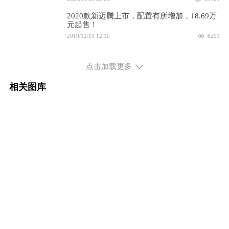
配置
询底价
2020款新迈腾上市，配置有所增加，18.69万
元起售！
2023款 200万辆纪念版 280TSI 舒适型
18.69万
2019/12/19 12:10
8293
一汽-大众新迈腾将于12月18日上市，如同换
配置
询底价
上新衣
点击加载更多
2019/12/06 16:52
7738
2023款 200万辆纪念版 280TSI 领先型
19.59万
相关图库
一汽-大众新迈腾家族亮相2019广州车展
配置
询底价
2019/11/22 16:13
7473
1.5L排量 160马力 前置前驱
2026款 300TSI 尊享版显眼包
18.99万
配置
询底价
2026款 300TSI 尊享版
17.99万
配置
询底价