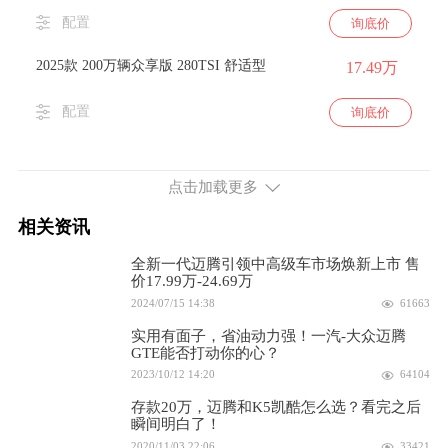
配置
询底价
2025款 200万辆众享版 280TSI 舒适型
17.49万
配置
询底价
2025款 众享版 280TSI 豪华型
17.69万
点击加载更多
配置
询底价
相关资讯
2025款 改款 众享版 280TSI 豪华型
17.69万
全新一代迈腾引领中高级车市场焕新上市 售
价17.99万-24.69万
配置
询底价
2024/07/15 14:38
61663
2025款 改款二 众享版 280TSI 豪华型
17.69万
实用有面子，省油动力强！一汽-大众迈腾
GTE能否打动你的心？
2023/10/12 14:20
64104
配置
询底价
存款20万，迈腾和K5凯酷怎么选？看完之后
2024款 200万辆众享版 280TSI 舒适型
瞬间明白了！
17.49万
2020/11/03 22:06
33421