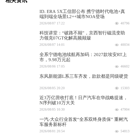
相关资讯
ID. ERA 5X工信部公布 携宁德时代电池+真
端到端全场景L2++城市NOA登场
2026/08/07 17:22
40796
科技讲堂：“破路不颠”，京西智行磁流变助
力领克07GT化解高频颠簸
2026/08/07 14:01
40034
全系宁德电池续航再加码：2027款埃安RT上
市，9.98万元起
2026/08/06 17:05
46602
东风新能源L系三车齐发，款款都是同级硬货
2026/08/05 20:20
15303
近3万亿营收打底！日产汽车在华战略提速，
N序列破10万大关
2026/08/05 10:30
47904
一汽-大众行业首发“全系双终身质保” 重树汽
车服务新标杆
2026/08/01 20:54
54813