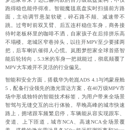
梦想家带来了迈巴赫同款的百万级底盘架构，不仅
跑得稳也能停得准。智能魔毯底盘实时扫描前方路
面，主动调节悬架软硬，碎石路不颠、减速带不
跳。过弯时前双叉臂、后五连杆稳住车身，商务接
待时老板杯里的咖啡不洒，自家孩子在后排拼乐高
不塌楼。老城区窄巷掉头，以往开MPV至少要揉两
把，后车喇叭催得人心慌。岚图梦想家全球首搭智
能后轮转向，5.3米的车身一把就能过，彻底颠覆了
MPV大车难开不灵活的行业偏见。
智能和安全方面，搭载华为乾崑ADS 4.1与鸿蒙座舱
5，配备行业领先的激光雷达方案，在40万级MPV市
场中形成独特的智能技术标签，为用户带来全场景
智驾与无缝交互的出行体验。早晚高峰的城市快速
路上，拥堵跟车频繁启停，车辆能从容实现跟车、
变道、上下匝道，城市NCA、高速NCA全场景覆