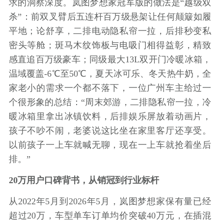
求的洞察深度。岚图梦想家冠军版的做法是“越级双
杀”：前双叉臂后五连杆百万级悬架让任何颠簸如履
平地；论舒享，二排电动隐私帘一拉，后排秒变私
密头等舱；斑马木纹饰板与电吸门相得益彰，精致
感直追百万级豪车；同级最大13L双开门冷暖冰箱，
温域覆盖-6℃至50℃，夏天冰可乐、冬天热牛奶，全
家老小的需求一个都不落下，一位广州车主给过一
个很形象的总结：“周末郊游，二排隐私帘一拉，冷
暖冰箱里拿出冰镇饮料，后排娱乐屏放着动画片，
孩子不吵不闹，老婆说这比坐在家里客厅还享受。
以前孩子一上车就喊无聊，现在一上车就抢着坐后
排。”
20万用户口碑背书，从销冠到行业标杆
从2022年5月到2026年5月，岚图梦想家保有量已经
超过20万，车型单车订单均价突破40万元，在插混