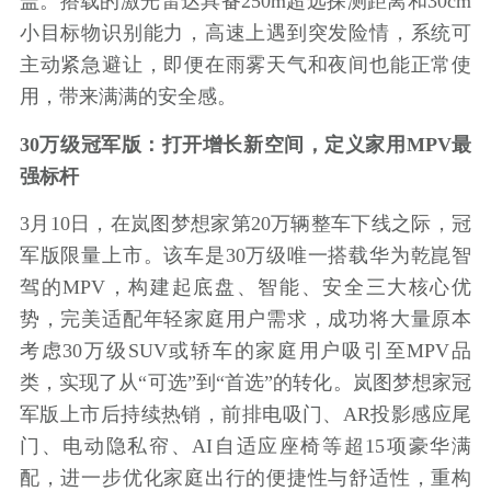
盖。搭载的激光雷达具备250m超远探测距离和30cm
小目标物识别能力，高速上遇到突发险情，系统可
主动紧急避让，即便在雨雾天气和夜间也能正常使
用，带来满满的安全感。
30万级冠军版：打开增长新空间，定义家用MPV最
强标杆
3月10日，在岚图梦想家第20万辆整车下线之际，冠
军版限量上市。该车是30万级唯一搭载华为乾崑智
驾的MPV，构建起底盘、智能、安全三大核心优
势，完美适配年轻家庭用户需求，成功将大量原本
考虑30万级SUV或轿车的家庭用户吸引至MPV品
类，实现了从“可选”到“首选”的转化。岚图梦想家冠
军版上市后持续热销，前排电吸门、AR投影感应尾
门、电动隐私帘、AI自适应座椅等超15项豪华满
配，进一步优化家庭出行的便捷性与舒适性，重构