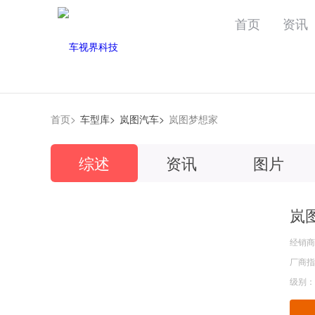
首页
资讯
首页>
车型库>
岚图汽车>
岚图梦想家
综述
资讯
图片
岚
经销商
厂商指导
级别：