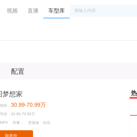
视频
直播
车型库
配置
热
图梦想家
30.99-70.99万
报价：
价：30.99-70.99万
MPV
排量：
变速箱：自动
询底价