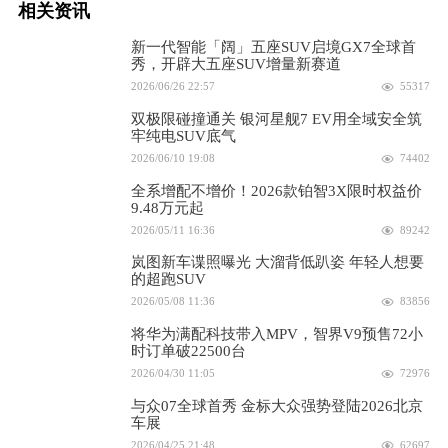
相关资讯
新一代智能「阔」五座SUV启境GX7全球首
秀，开辟大五座SUV增量新赛道
2026/06/26 22:57
55317
双极限碰撞通关 银河星舰7 EV用全域安全筑
牢纯电SUV底气
2026/06/10 19:08
74402
全系增配不增价！2026款铂智3X限时权益价
9.48万元起
2026/05/11 16:36
89242
岚图新车谍照曝光 大溜背低趴姿 年轻人想要
的超跑SUV
2026/05/08 11:36
83856
将华为满配科技带入MPV，智界V9预售72小
时订单破22500台
2026/04/30 11:05
72976
与众07全球首秀 金标大众强势登陆2026北京
车展
2026/04/25 21:48
62697