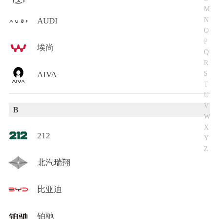
M
N
AUDI
O
P
埃尚
Q
R
S
AIVA
T
U
V
B
W
X
212
Y
Z
北汽瑞翔
比亚迪
铂驰