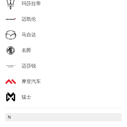
玛莎拉蒂
迈凯伦
马自达
名爵
迈莎锐
摩登汽车
猛士
N