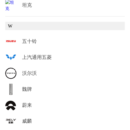
坦克
W
五十铃
上汽通用五菱
沃尔沃
魏牌
蔚来
威麟