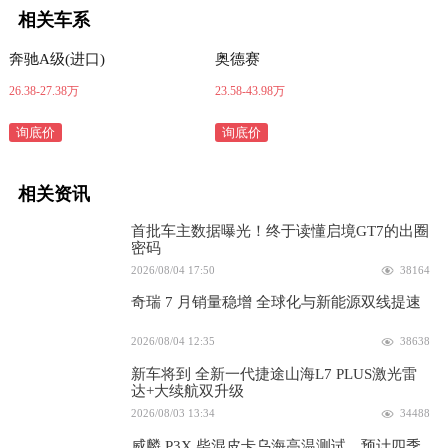
相关车系
奔驰A级(进口)
奥德赛
26.38-27.38万
23.58-43.98万
询底价
询底价
相关资讯
首批车主数据曝光！终于读懂启境GT7的出圈
密码
2026/08/04 17:50
38164
奇瑞 7 月销量稳增 全球化与新能源双线提速
2026/08/04 12:35
38638
新车将到 全新一代捷途山海L7 PLUS激光雷
达+大续航双升级
2026/08/03 13:34
34488
威麟 P3X 柴混皮卡乌海高温测试，预计四季