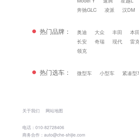
Model Y
速腾
星越L
奔驰GLC
凌派
汉DM
热门品牌：
奥迪
大众
丰田
本
长安
奇瑞
现代
雷
领克
热门选车：
微型车
小型车
紧凑型
关于我们
网站地图
电话：010-82728406
商务合作：auto@che-shijie.com