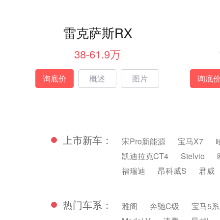
雷克萨斯RX
38-61.9万
询底价
概述
图片
询底
上市新车：
宋Pro新能源
宝马X7
凯迪拉克CT4
Stelvio
福瑞迪
昂科威S
君威
热门车系：
雅阁
奔驰C级
宝马5系