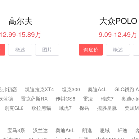
高尔夫
大众POLO
12.99-15.89万
9.09-12.49万
价
概述
图片
询底价
概述
哈弗初恋
凯迪拉克XT4
坦克300
奥迪A4L
GLC轿跑 
欧蓝德
雷克萨斯RX
传祺GS8
雷凌
瑞虎7
奥迪e-t
别克GL8
欧拉黑猫
域虎7
探岳
揽胜星脉
奕炫M
宝马3系
汉兰达
奥迪A6L
朗逸
思域
轩逸