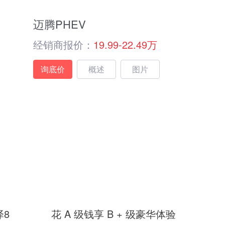
迈腾PHEV
经销商报价：
19.99-22.49万
询底价
概述
图片
泽8
花 A 级钱享 B + 级豪华体验