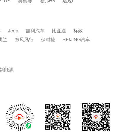
PLUS
奥德赛
哈弗H6
途观L
弗
Jeep
吉利汽车
比亚迪
标致
佛兰
东风风行
保时捷
BEIJING汽车
新能源