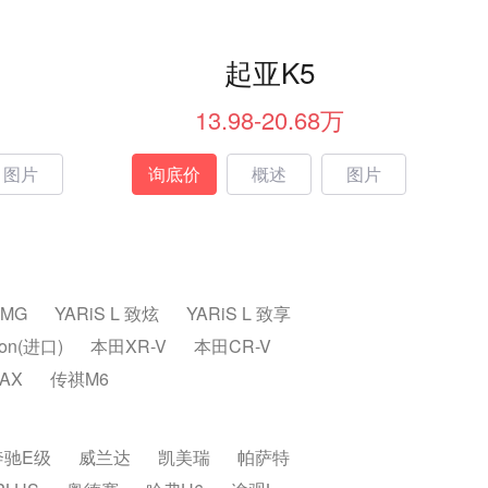
起亚K5
13.98-20.68万
图片
询底价
概述
图片
AMG
YARiS L 致炫
YARiS L 致享
ron(进口)
本田XR-V
本田CR-V
AX
传祺M6
奔驰E级
威兰达
凯美瑞
帕萨特