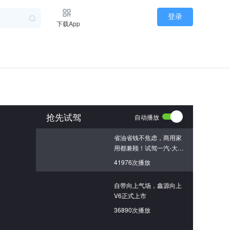
登录
下载App
抢先试驾
自动播放
省油省钱不焦虑，商用家
用都兼顾！试驾一汽-大众
迈腾PHEV
41976次播放
自带向上气场，鑫源向上
V6正式上市
36890次播放