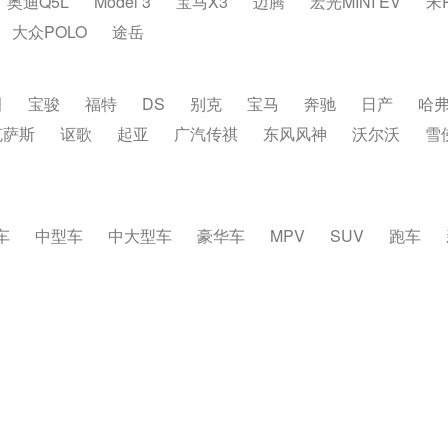
奥迪Q5L
Model 3
宝马X3
迈腾
宏光MINI EV
宋
大众POLO
途岳
田
宝骏
福特
DS
别克
宝马
奔驰
日产
哈
克萨斯
讴歌
起亚
广汽传祺
东风风神
沃尔沃
雪
车
中型车
中大型车
豪华车
MPV
SUV
跑车