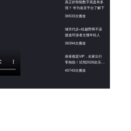
真正的智能数字底盘有多
强？ 华为途灵平台了解下
36533次播放
城市代步+轻越野两不误
捷途环游者太懂年轻人
36394次播放
座座都是VIP，全家出行
零抱怨！试驾2026款乐道
L90 Ultra+六座版
40743次播放