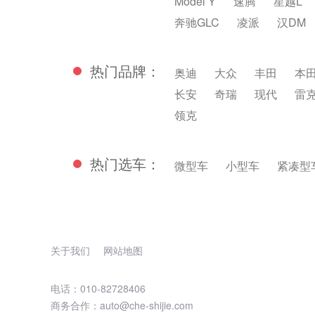
Model Y
速腾
星越L
奔驰GLC
凌派
汉DM
热门品牌：
奥迪
大众
丰田
本
长安
奇瑞
现代
雷
领克
热门选车：
微型车
小型车
紧凑型
关于我们
网站地图
电话：010-82728406
商务合作：auto@che-shijie.com