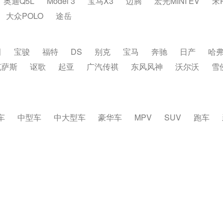
奥迪Q5L
Model 3
宝马X3
迈腾
宏光MINI EV
宋
大众POLO
途岳
田
宝骏
福特
DS
别克
宝马
奔驰
日产
哈
克萨斯
讴歌
起亚
广汽传祺
东风风神
沃尔沃
雪
车
中型车
中大型车
豪华车
MPV
SUV
跑车