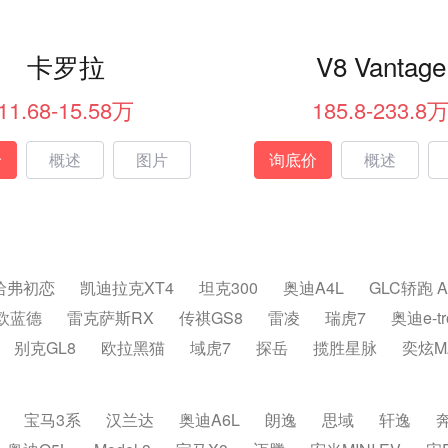
卡罗拉
V8 Vantage
11.68-15.58万
185.8-233.8
价
概述
图片
询底价
概述
哈弗初恋
凯迪拉克XT4
坦克300
奥迪A4L
GLC轿跑 
欧蓝德
雷克萨斯RX
传祺GS8
雷凌
瑞虎7
奥迪e-t
别克GL8
欧拉黑猫
域虎7
探岳
揽胜星脉
奕炫M
宝马3系
汉兰达
奥迪A6L
朗逸
思域
轩逸