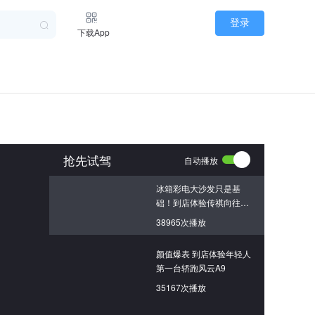
登录
下载App
抢先试驾
自动播放
冰箱彩电大沙发只是基
础！到店体验传祺向往
M8 PHEV L
38965次播放
颜值爆表 到店体验年轻人
第一台轿跑风云A9
35167次播放