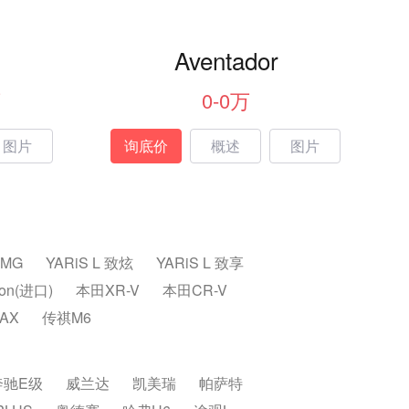
Aventador
万
0-0万
图片
询底价
概述
图片
AMG
YARiS L 致炫
YARiS L 致享
ron(进口)
本田XR-V
本田CR-V
AX
传祺M6
奔驰E级
威兰达
凯美瑞
帕萨特