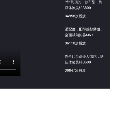
“华”到顶的一款车型，到
店体验昊铂A800
34958次播放
适配度，配得感都爆棚，
全面试驾问界M6！
36110次播放
性价比至高令人惊诧，到
店体验昊铂S600
36847次播放