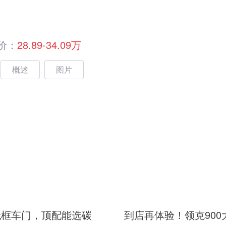
价：
28.89-34.09万
概述
图片
无框车门，顶配能选碳
到店再体验！领克900