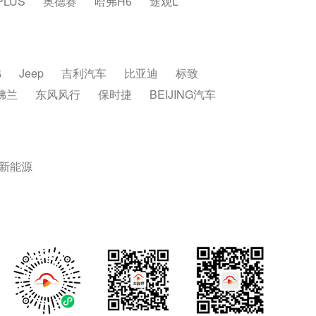
PLUS
奥德赛
哈弗H6
途观L
弗
Jeep
吉利汽车
比亚迪
标致
佛兰
东风风行
保时捷
BEIJING汽车
新能源