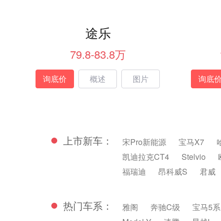
途乐
79.8-83.8万
询底价
概述
图片
询底
上市新车：
宋Pro新能源
宝马X7
凯迪拉克CT4
Stelvio
福瑞迪
昂科威S
君威
热门车系：
雅阁
奔驰C级
宝马5系