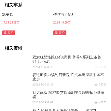
相关车系
凯美瑞
传祺向往M8
17.18-25.98万
26.98-40.99万
询底价
询底价
相关资讯
双旗舰登场跟LM说再见 尊界V系列上市售
64.8万元起
2026/08/06 00:26
36477
赛道证实力续约启新程 广汽本田深耕中国不
止步
2026/08/04 13:46
38703
到店体验 2027款艾瑞泽8 PRO 聊聊这台新家
轿
2026/08/03 19:02
40053
花 A 级钱享 B + 级豪华体验——瑞虎7L