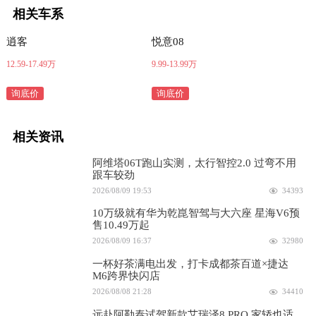
相关车系
逍客
悦意08
12.59-17.49万
9.99-13.99万
询底价
询底价
相关资讯
阿维塔06T跑山实测，太行智控2.0 过弯不用
跟车较劲
2026/08/09 19:53
34393
10万级就有华为乾崑智驾与大六座 星海V6预
售10.49万起
2026/08/09 16:37
32980
一杯好茶满电出发，打卡成都茶百道×捷达
M6跨界快闪店
2026/08/08 21:28
34410
远赴阿勒泰试驾新款艾瑞泽8 PRO 家轿也适