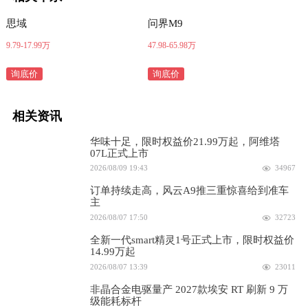
思域
问界M9
9.79-17.99万
47.98-65.98万
询底价
询底价
相关资讯
华味十足，限时权益价21.99万起，阿维塔
07L正式上市
2026/08/09 19:43
34967
订单持续走高，风云A9推三重惊喜给到准车
主
2026/08/07 17:50
32723
全新一代smart精灵1号正式上市，限时权益价
14.99万起
2026/08/07 13:39
23011
非晶合金电驱量产 2027款埃安 RT 刷新 9 万
级能耗标杆