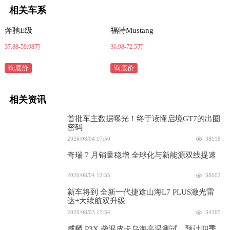
相关车系
奔驰E级
福特Mustang
37.88-59.98万
36.98-72.5万
询底价
询底价
相关资讯
首批车主数据曝光！终于读懂启境GT7的出圈
密码
2026/08/04 17:50
38118
奇瑞 7 月销量稳增 全球化与新能源双线提速
2026/08/04 12:35
38602
新车将到 全新一代捷途山海L7 PLUS激光雷
达+大续航双升级
2026/08/03 13:34
34365
威麟 P3X 柴混皮卡乌海高温测试，预计四季