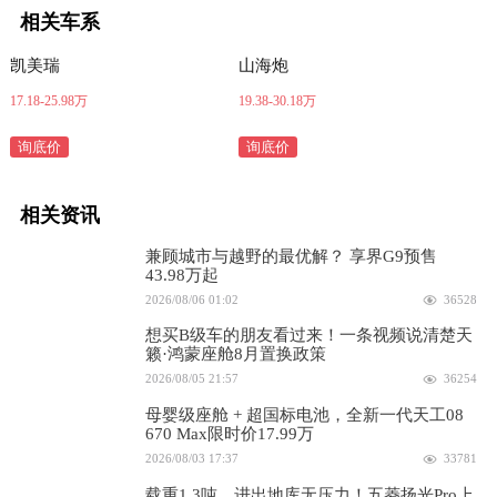
相关车系
凯美瑞
山海炮
17.18-25.98万
19.38-30.18万
询底价
询底价
相关资讯
兼顾城市与越野的最优解？ 享界G9预售
43.98万起
2026/08/06 01:02
36528
想买B级车的朋友看过来！一条视频说清楚天
籁·鸿蒙座舱8月置换政策
2026/08/05 21:57
36254
母婴级座舱 + 超国标电池，全新一代天工08
670 Max限时价17.99万
2026/08/03 17:37
33781
载重1.3吨，进出地库无压力！五菱扬光Pro上