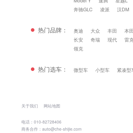
Model Y
速腾
星越L
奔驰GLC
凌派
汉DM
热门品牌：
奥迪
大众
丰田
本
长安
奇瑞
现代
雷
领克
热门选车：
微型车
小型车
紧凑型
关于我们
网站地图
电话：010-82728406
商务合作：auto@che-shijie.com