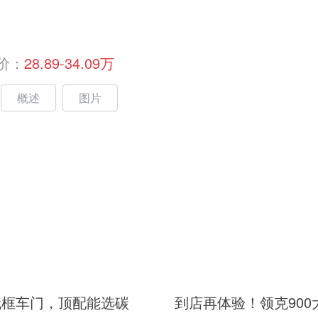
价：
28.89-34.09万
概述
图片
无框车门，顶配能选碳
到店再体验！领克900