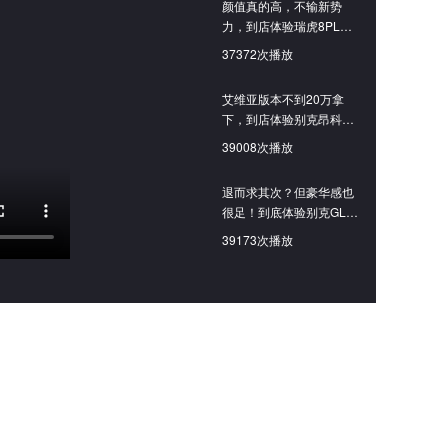
颜值真的高，不输新势
力，到店体验瑞虎8PLUS
C-DM
37372次播放
艾维亚版本不到20万拿
下，到店体验别克昂科威
PLUS白金版
39008次播放
退而求其次？但豪华感也
很足！到底体验别克GL8
陆尚PHEV
39173次播放