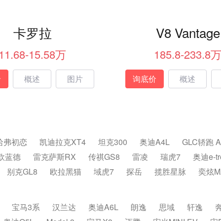
卡罗拉
V8 Vantage
11.68-15.58万
185.8-233.8
价
概述
图片
询底价
概述
哈弗初恋
凯迪拉克XT4
坦克300
奥迪A4L
GLC轿跑 
欧蓝德
雷克萨斯RX
传祺GS8
雷凌
瑞虎7
奥迪e-t
别克GL8
欧拉黑猫
域虎7
探岳
揽胜星脉
奕炫M
宝马3系
汉兰达
奥迪A6L
朗逸
思域
轩逸