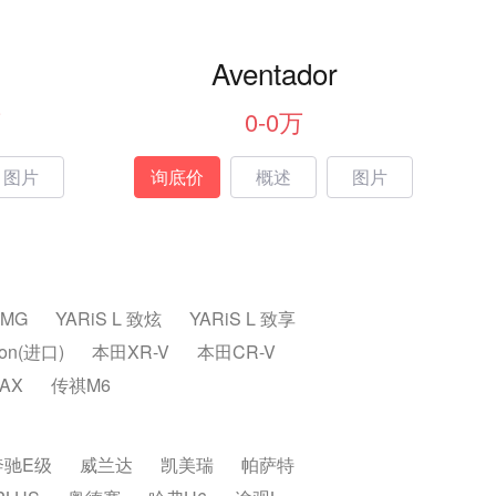
Aventador
万
0-0万
图片
询底价
概述
图片
AMG
YARiS L 致炫
YARiS L 致享
ron(进口)
本田XR-V
本田CR-V
AX
传祺M6
奔驰E级
威兰达
凯美瑞
帕萨特