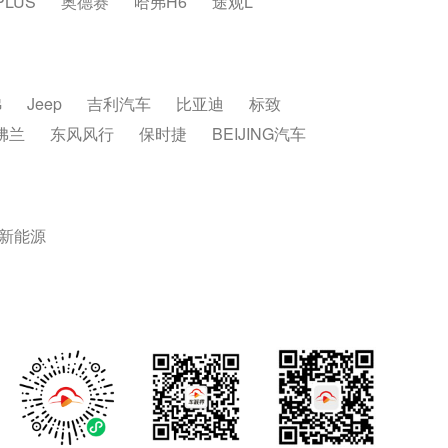
PLUS
奥德赛
哈弗H6
途观L
弗
Jeep
吉利汽车
比亚迪
标致
佛兰
东风风行
保时捷
BEIJING汽车
新能源