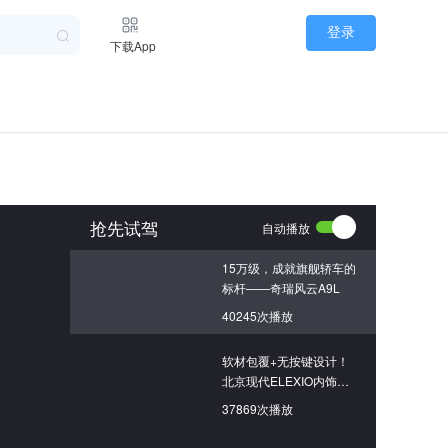
登录
下载App
抢先试驾
自动播放
15万级，成就旗舰轿车的
标杆——奇瑞风云A9L
40245次播放
软材包覆+无按键设计！
北京现代ELEXIO内饰超
舒适，超细节
37869次播放