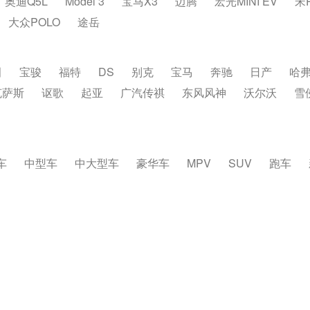
奥迪Q5L
Model 3
宝马X3
迈腾
宏光MINI EV
宋
大众POLO
途岳
田
宝骏
福特
DS
别克
宝马
奔驰
日产
哈
克萨斯
讴歌
起亚
广汽传祺
东风风神
沃尔沃
雪
车
中型车
中大型车
豪华车
MPV
SUV
跑车