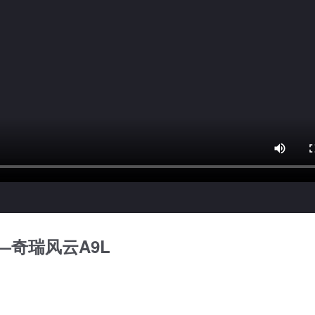
—奇瑞风云A9L