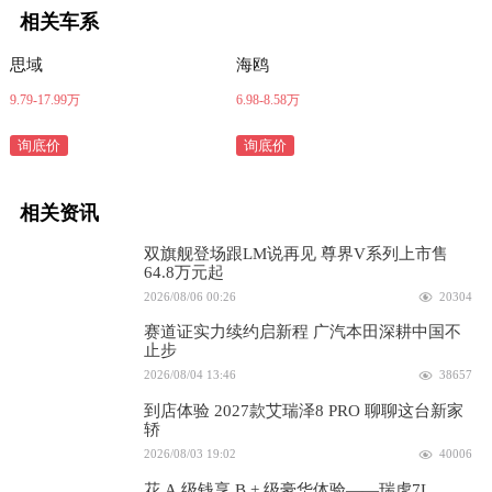
相关车系
思域
海鸥
9.79-17.99万
6.98-8.58万
询底价
询底价
相关资讯
双旗舰登场跟LM说再见 尊界V系列上市售
64.8万元起
2026/08/06 00:26
20304
赛道证实力续约启新程 广汽本田深耕中国不
止步
2026/08/04 13:46
38657
到店体验 2027款艾瑞泽8 PRO 聊聊这台新家
轿
2026/08/03 19:02
40006
花 A 级钱享 B + 级豪华体验——瑞虎7L