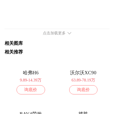
续航760km 309马力 后置后驱
2026款 纯电版 760km 后驱Max+长续航
27.98万
版
配置
询底价
点击加载更多
相关图库
相关推荐
哈弗H6
沃尔沃XC90
9.89-14.39万
63.89-78.19万
询底价
询底价
RAV4荣放
揽胜