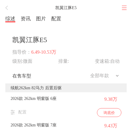
凯翼江豚E5
综述
资讯
图片
配置
凯翼江豚E5
指导价：
6.49-10.53万
级别:微面
排量:
变速箱:自动
在售车型
续航262km 82马力 后置后驱
2026款 262km 明窗版 6座
9.38万
配置
询底价
2026款 262km 明窗版 7座
9.43万