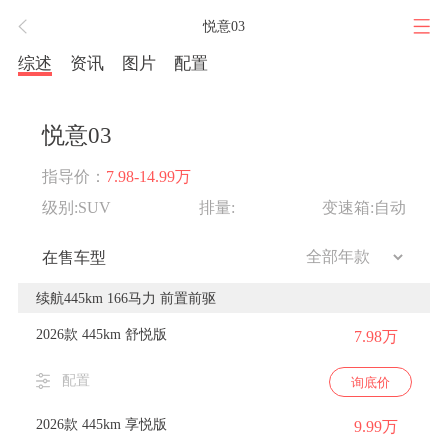
悦意03
综述
资讯
图片
配置
悦意03
指导价：
7.98-14.99万
级别:SUV
排量:
变速箱:自动
在售车型
续航445km 166马力 前置前驱
2026款 445km 舒悦版
7.98万
配置
询底价
2026款 445km 享悦版
9.99万