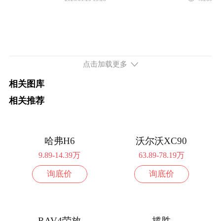
配置
询底价
续航565km 166马力 前置前驱
2026款 565km 欣享版
10.99万
点击加载更多
配置
询底价
相关图库
2026款 565km 欣喜版
8.88万
相关推荐
配置
询底价
2026款 565km 欣耀版
11.99万
哈弗H6
沃尔沃XC90
9.89-14.39万
63.89-78.19万
配置
询底价
询底价
询底价
2026款 565km 商务版
14.99万
配置
询底价
RAV4荣放
揽胜