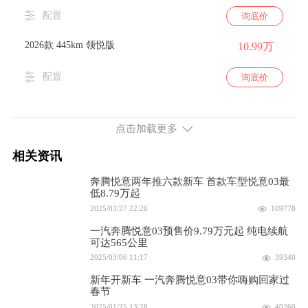
配置
询底价
2026款 445km 领悦版
10.99万
配置
询底价
2025款 445km 舒悦版
9.79万
点击加载更多
配置
询底价
相关资讯
2025款 445km 心悦版
10.29万
奔腾悦意两年推六款新车 首款车型悦意03最
低8.79万起
配置
询底价
2025/03/27 22:26
109778
2025款 445km 欢悦版
10.99万
一汽奔腾悦意03预售价9.79万元起 纯电续航
可达565公里
2025/03/06 11:17
39340
配置
询底价
新年开新车 一汽奔腾悦意03带你嗨购回家过
2025款 445km 质选版
春节
7.98万
2025/01/25 13:28
40260