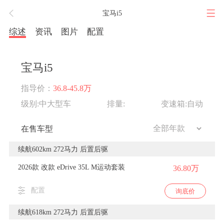
宝马i5
综述
资讯
图片
配置
宝马i5
指导价：
36.8-45.8万
级别:中大型车
排量:
变速箱:自动
在售车型
续航602km 272马力 后置后驱
2026款 改款 eDrive 35L M运动套装
36.80万
配置
询底价
续航618km 272马力 后置后驱