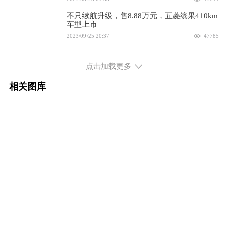
2025款 333km 悦享款
7.08万
不只续航升级，售8.88万元，五菱缤果410km
车型上市
配置
询底价
2023/09/25 20:37
47785
2024款 333km 悦享版
7.08万
带快充和大四座的小型电车 售5.98-8.38万元
五菱缤果正式上市
点击加载更多
2023/03/29 19:51
44282
配置
询底价
相关图库
五菱缤果正式亮相 智能五门大空间/续航可达
2024款 333km 灵犀互联款
7.48万
333km
2023/03/02 21:00
46184
配置
询底价
2023款 333km 快享款
7.38万
配置
询底价
2023款 333km 悦享+款
8.08万
配置
询底价