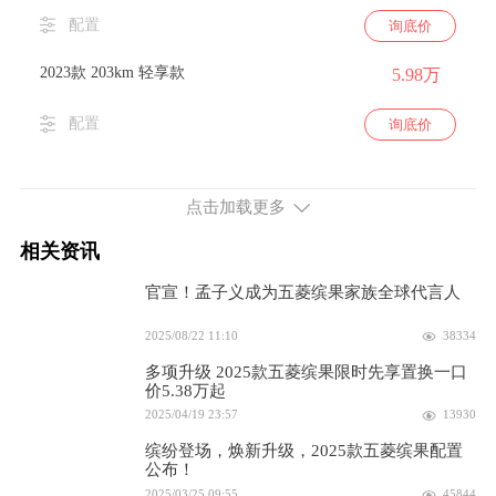
配置
询底价
2023款 203km 轻享款
5.98万
配置
询底价
2023款 203km 舒享款
6.58万
点击加载更多
配置
询底价
相关资讯
续航333km 68马力 前置前驱
官宣！孟子义成为五菱缤果家族全球代言人
2025款 333km 灵犀尊享款
8.08万
2025/08/22 11:10
38334
配置
询底价
多项升级 2025款五菱缤果限时先享置换一口
价5.38万起
2025款 333km 灵犀互联款
7.58万
2025/04/19 23:57
13930
缤纷登场，焕新升级，2025款五菱缤果配置
配置
询底价
公布！
2025/03/25 09:55
45844