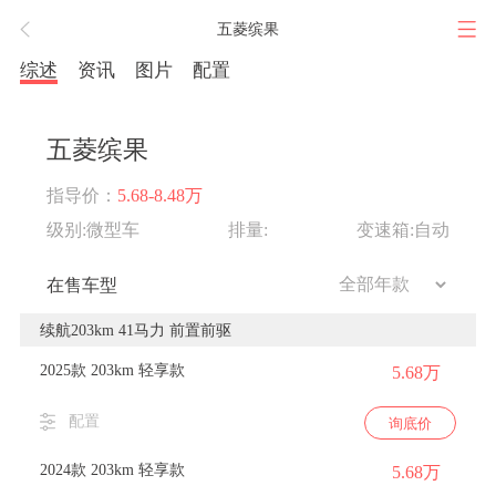
五菱缤果
综述
资讯
图片
配置
五菱缤果
指导价：
5.68-8.48万
级别:微型车
排量:
变速箱:自动
在售车型
续航203km 41马力 前置前驱
2025款 203km 轻享款
5.68万
配置
询底价
2024款 203km 轻享款
5.68万