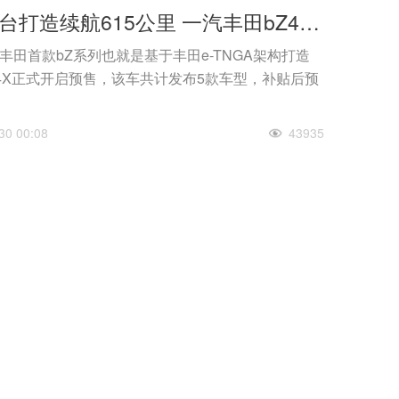
e-TNGA平台打造续航615公里 一汽丰田bZ4X预售补贴后22万起
汽丰田首款bZ系列也就是基于丰田e-TNGA架构打造
Z4X正式开启预售，该车共计发布5款车型，补贴后预
30 00:08
43935