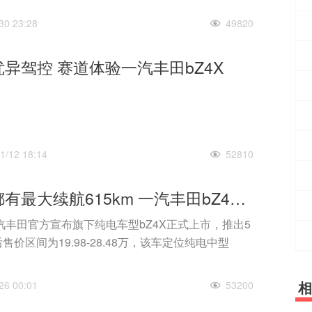
30 23:28
49820
异驾控 赛道体验一汽丰田bZ4X
1/12 18:14
52810
两驱四驱都有最大续航615km 一汽丰田bZ4X上市售19.98万起
一汽丰田官方宣布旗下纯电车型bZ4X正式上市，推出5
价区间为19.98-28.48万，该车定位纯电中型
相
26 00:01
53200