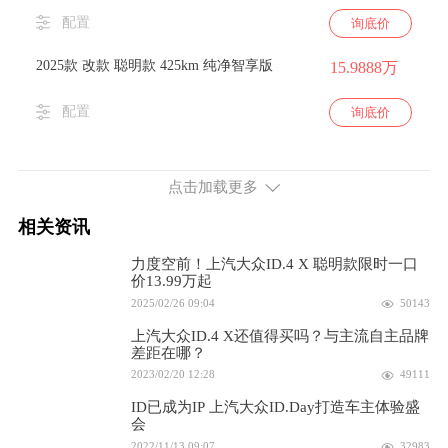
配置
询底价
2025款 改款 聪明款 425km 纯净智享版
15.9888万
配置
询底价
2025款 改款 聪明款 425km 出众版
16.7388万
点击加载更多
配置
询底价
相关资讯
2024款 425km 后驱纯净智享版
19.5888万
力度空前！上汽大众ID.4 X 聪明款限时一口
价13.99万起
配置
询底价
2025/02/26 09:04
50143
2023款 升级款 425km 纯净智享版
19.5888万
上汽大众ID.4 X还值得买吗？与主流自主品牌
差距在哪？
2023/02/20 12:28
49111
配置
询底价
ID已成为IP 上汽大众ID.Day打造车主体验盛
2023款 425km 纯净智享版
会
19.5888万
2022/11/13 09:07
32983