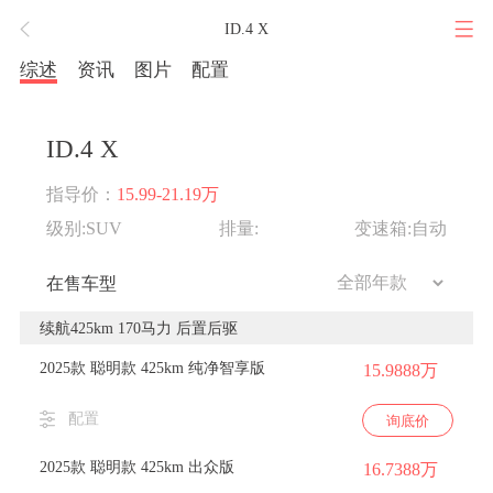
ID.4 X
综述
资讯
图片
配置
ID.4 X
指导价：
15.99-21.19万
级别:SUV
排量:
变速箱:自动
在售车型
续航425km 170马力 后置后驱
2025款 聪明款 425km 纯净智享版
15.9888万
配置
询底价
2025款 聪明款 425km 出众版
16.7388万