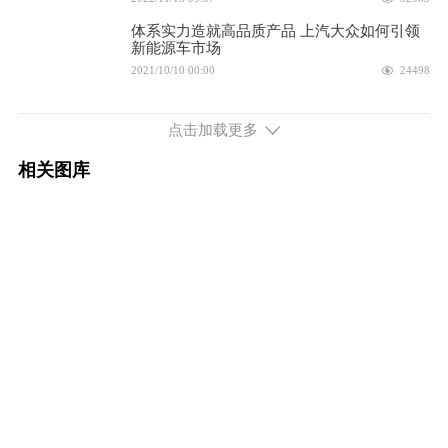
配置
询底价
体系实力造就高品质产品 上汽大众如何引领
新能源车市场
续航601km 231马力 后置后驱
2021/10/10 00:00
24498
2025款 聪明款 601km 纯净长续航版
19.5888万
网传上海新能源汽车新政将影响了谁？或针
对一汽-大众ID.4
点击加载更多
2021/05/08 11:17
53455
配置
询底价
相关图库
打造纯电市场的新生代品质产品，上汽大众
2025款 聪明款 601km 极智长续航版
21.1888万
ID.4 X正式上市交付
2021/03/25 23:15
11896
配置
询底价
2025款 改款 聪明款 601km 纯净长续航
19.5888万
版
配置
询底价
2025款 改款 聪明款 601km 极智长续航
21.1888万
版
配置
询底价