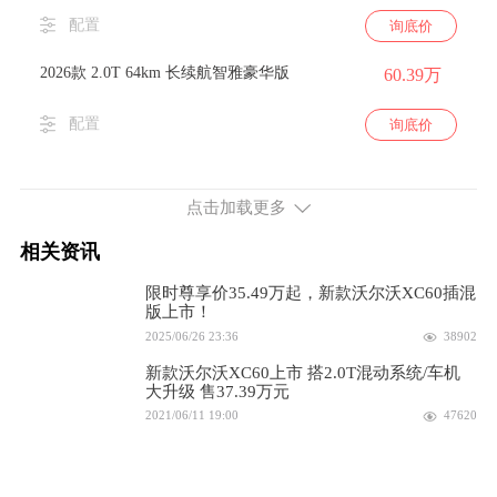
配置
询底价
2026款 2.0T 64km 长续航智雅豪华版
60.39万
配置
询底价
2.0L排量 310马力 前置四驱
点击加载更多
2025款 2.0T 64km 长续航智远豪华版
52.39万
相关资讯
配置
询底价
限时尊享价35.49万起，新款沃尔沃XC60插混
2025款 2.0T 64km 长续航智远运动版
版上市！
52.39万
2025/06/26 23:36
38902
配置
询底价
新款沃尔沃XC60上市 搭2.0T混动系统/车机
大升级 售37.39万元
2025款 2.0T 64km 长续航智远极夜黑版
52.39万
2021/06/11 19:00
47620
配置
询底价