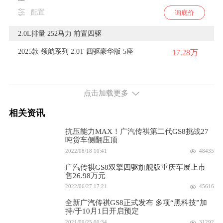
配置
询底价
2.0L排量 252马力 前置四驱
2025款 领航系列 2.0T 四驱豪华版 5座
17.28万
配置
询底价
点击加载更多
2024款 领航系列 2.0T 四驱豪华智联版 7
20.58万
座
相关资讯
配置
询底价
抗压能力MAX！广汽传祺第二代GS8挑战27
吨货车侧翻压顶
2.0L排量 190马力 前置前驱
2022/08/18 10:41
48435
2024款 双擎 2.0T 两驱尊贵版 7座
22.88万
广汽传祺GS8双擎四驱旗舰版重庆车展上市
售26.98万元
配置
询底价
2022/06/27 17:21
45616
全新广汽传祺GS8正式发布 多项“黑科技”加
2024款 双擎 2.0T 两驱尊贵版 6座
23.28万
持/于10月1日开启预定
2021/09/25 00:34
31292