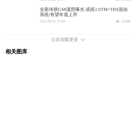
配置
询底价
全新传祺GS8谍照曝光 或搭2.0TM+THS混动
系统/有望年底上市
2.0L排量 190马力 前置四驱
2021/05/11 15:08
33300
2024款 双擎 2.0T 四驱尊贵版 7座
24.68万
比传祺GS8定位低/依旧比汉兰达值 传祺GS8S
售15.58万元起
点击加载更多
配置
询底价
2020/04/26 16:38
7761
相关图库
比汉兰达更运动/或不到20万拿下 广汽传祺
2024款 双擎 2.0T 四驱尊贵版 6座
25.08万
GS8S今日上市
2020/04/26 09:40
7961
配置
询底价