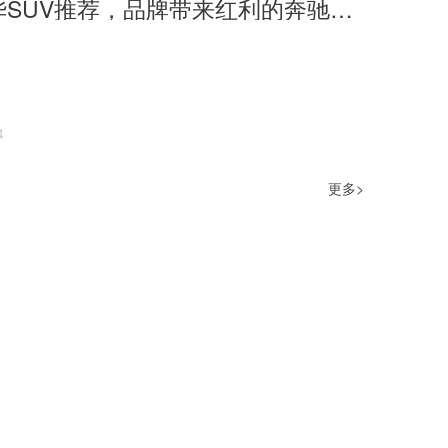
紧凑级豪华SUV推荐，品牌带来红利的奔驰GLA|问答加油站
4
更多>