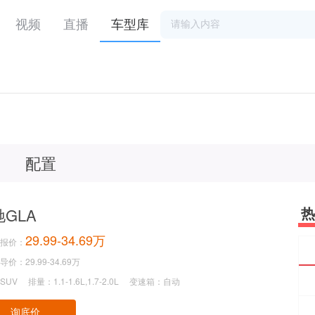
视频
直播
车型库
配置
热
GLA
29.99-34.69万
报价：
价：29.99-34.69万
SUV
排量：1.1-1.6L,1.7-2.0L
变速箱：自动
询底价