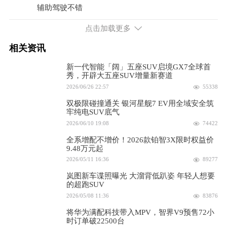
辅助驾驶不错
点击加载更多
相关资讯
新一代智能「阔」五座SUV启境GX7全球首
秀，开辟大五座SUV增量新赛道
2026/06/26 22:57
55338
双极限碰撞通关 银河星舰7 EV用全域安全筑
牢纯电SUV底气
2026/06/10 19:08
74422
全系增配不增价！2026款铂智3X限时权益价
9.48万元起
2026/05/11 16:36
89277
岚图新车谍照曝光 大溜背低趴姿 年轻人想要
的超跑SUV
2026/05/08 11:36
83876
将华为满配科技带入MPV，智界V9预售72小
时订单破22500台