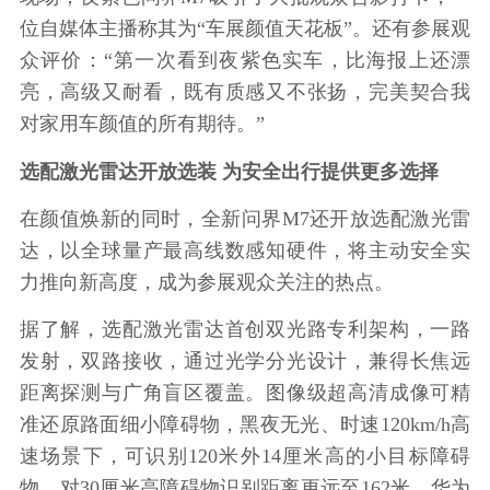
位自媒体主播称其为“车展颜值天花板”。还有参展观
众评价：“第一次看到夜紫色实车，比海报上还漂
亮，高级又耐看，既有质感又不张扬，完美契合我
对家用车颜值的所有期待。”
选配激光雷达开放选装 为安全出行提供更多选择
在颜值焕新的同时，全新问界M7还开放选配激光雷
达，以全球量产最高线数感知硬件，将主动安全实
力推向新高度，成为参展观众关注的热点。
据了解，选配激光雷达首创双光路专利架构，一路
发射，双路接收，通过光学分光设计，兼得长焦远
距离探测与广角盲区覆盖。图像级超高清成像可精
准还原路面细小障碍物，黑夜无光、时速120km/h高
速场景下，可识别120米外14厘米高的小目标障碍
物，对30厘米高障碍物识别距离更远至162米。华为