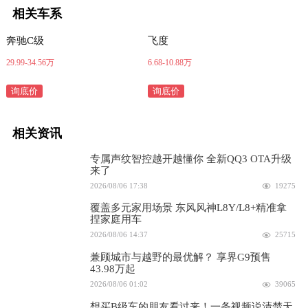
相关车系
奔驰C级
飞度
29.99-34.56万
6.68-10.88万
询底价
询底价
相关资讯
专属声纹智控越开越懂你 全新QQ3 OTA升级
来了
2026/08/06 17:38
19275
覆盖多元家用场景 东风风神L8Y/L8+精准拿
捏家庭用车
2026/08/06 14:37
25715
兼顾城市与越野的最优解？ 享界G9预售
43.98万起
2026/08/06 01:02
39065
想买B级车的朋友看过来！一条视频说清楚天