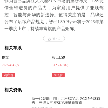
作为智己品牌在大六座SUV市场的重磅布局，LS9凭
借全维进阶的产品力，为家庭用户提供了兼顾驾
控、智能与豪华的新选择。值得关注的是，品牌还
公布了后续产品规划，智己LS9 Hyper将于2026年第
一季度上市，持续丰富旗舰产品矩阵。
赞 410
相关车系
欧陆
智己LS9
292.5-414.2万
33.28-37.98万
询底价
询底价
相关资讯
新一代智能「阔」五座SUV启境GX7全球首
秀，开辟大五座SUV增量新赛道