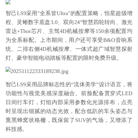
智己LS9采用"全系皆Ultra"的配置策略，恒星超级增
程、灵蜥数字底盘3.0、双向24°智慧四轮转向、激光
雷达+Thor芯片、主驾4D机械按摩等150余项配置均
为全系标配。上市期间，用户还可享受B&O音响系
统、二排右侧4D机械按摩、一体式超广域智慧探射
灯、豪华智能电动踏板等配置的限时免费升级。
智己LS9采用品牌标志性的“流体美学”设计语言，将
功能性与视觉美感深度融合。前脸配备贯穿式LED
日间行车灯，灯组内部采用参数化光源排布，点亮
时呈现出细腻的动态光效，配合低趴的车头姿态与
熏黑蜂窝状格栅，既保留了SUV的气场，又增添了
科技感。