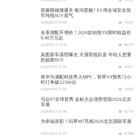
2026/06/26 22:57
55333
双极限碰撞通关 银河星舰7 EV用全域安全筑
牢纯电SUV底气
2026/06/10 19:08
74418
全系增配不增价！2026款铂智3X限时权益价
9.48万元起
2026/05/11 16:36
89270
岚图新车谍照曝光 大溜背低趴姿 年轻人想要
的超跑SUV
2026/05/08 11:36
83872
将华为满配科技带入MPV，智界V9预售72小
时订单破22500台
2026/04/30 11:05
73005
与众07全球首秀 金标大众强势登陆2026北京
车展
2026/04/25 21:48
62714
为幸福添彩！问界M7亮相2026北京国际车展
2026/04/25 21:17
67594